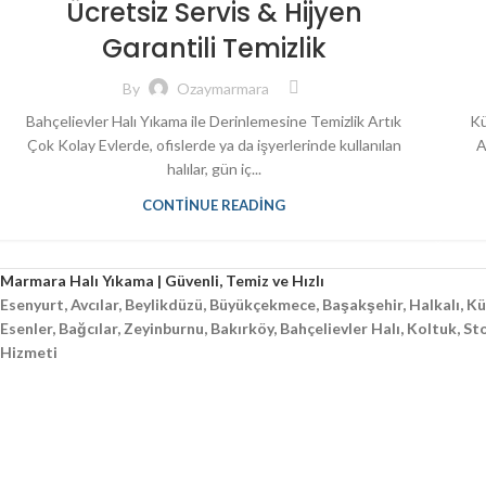
Ücretsiz Servis & Hijyen
Garantili Temizlik
By
Ozaymarmara
Bahçelievler Halı Yıkama ile Derinlemesine Temizlik Artık
Kü
Çok Kolay Evlerde, ofislerde ya da işyerlerinde kullanılan
A
halılar, gün iç...
CONTINUE READING
Marmara Halı Yıkama | Güvenli, Temiz ve Hızlı
Esenyurt, Avcılar, Beylikdüzü, Büyükçekmece, Başakşehir, Halkalı, 
Esenler, Bağcılar, Zeyinburnu, Bakırköy, Bahçelievler Halı, Koltuk, S
Hizmeti