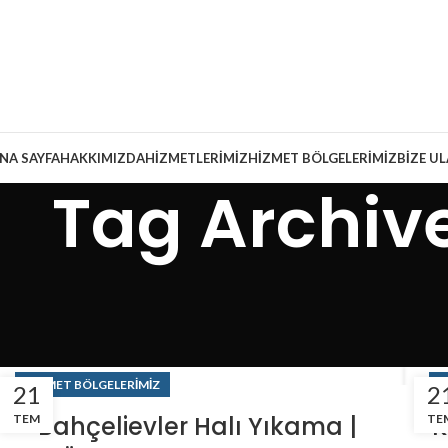
NA SAYFA
HAKKIMIZDA
HIZMETLERIMIZ
HIZMET BÖLGELERIMIZ
BIZE U
Tag Archive
HIZMET BÖLGELERIMIZ
H
21
2
Bahçelievler Halı Yıkama |
K
TEM
TE