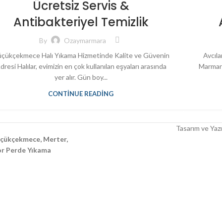
Ücretsiz Servis &
Antibakteriyel Temizlik
By
Ozaymarmara
çükçekmece Halı Yıkama Hizmetinde Kalite ve Güvenin
Avcıla
dresi Halılar, evimizin en çok kullanılan eşyaları arasında
Marmara
yer alır. Gün boy...
CONTINUE READING
Tasarım ve Yazı
Küçükçekmece, Merter,
tor Perde Yıkama