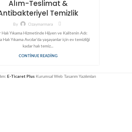
Alım-Teslimat &
Antibakteriyel Temizlik
By
Ozaymarmara
r Halı Yıkama Hizmetinde Hijyen ve Kalitenin Adı:
 Halı Yıkama Avcılar’da yaşayanlar için ev temizliği
kadar halı temiz...
CONTINUE READING
lım:
E-Ticaret Plus
Kurumsal Web Tasarım Yazılımları