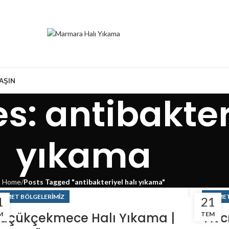
LAŞIN
s: antibakter
yıkama
Home
Posts Tagged "antibakteriyel halı yıkama"
IZMET BÖLGELERIMIZ
HIZMET
1
21
üçükçekmece Halı Yıkama |
Avcı
M
TEM