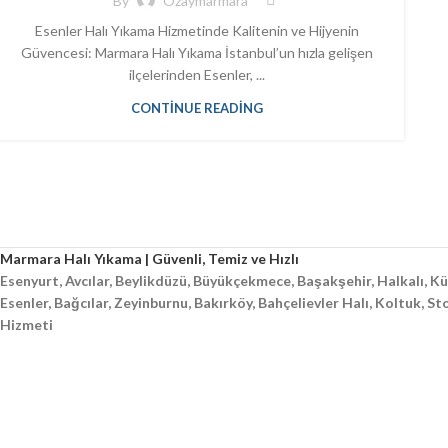
By
Ozaymarmara
Esenler Halı Yıkama Hizmetinde Kalitenin ve Hijyenin
Güvencesi: Marmara Halı Yıkama İstanbul’un hızla gelişen
ilçelerinden Esenler, ...
CONTINUE READING
Marmara Halı Yıkama | Güvenli, Temiz ve Hızlı
Esenyurt, Avcılar, Beylikdüzü, Büyükçekmece, Başakşehir, Halkalı, 
Esenler, Bağcılar, Zeyinburnu, Bakırköy, Bahçelievler Halı, Koltuk, S
Hizmeti