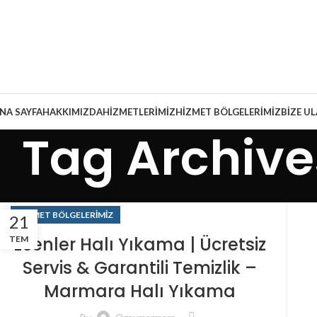
NA SAYFA
HAKKIMIZDA
HIZMETLERIMIZ
HIZMET BÖLGELERIMIZ
BIZE U
Tag Archive
HIZMET BÖLGELERIMIZ
21
Esenler Halı Yıkama | Ücretsiz
TEM
Servis & Garantili Temizlik –
Marmara Halı Yıkama