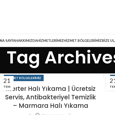
NA SAYFA
HAKKIMIZDA
HIZMETLERIMIZ
HIZMET BÖLGELERIMIZ
BIZE U
Tag Archive
HIZMET BÖLGELERIMIZ
H
21
2
Merter Halı Yıkama | Ücretsiz
TEM
TE
Servis, Antibakteriyel Temizlik
– Marmara Halı Yıkama