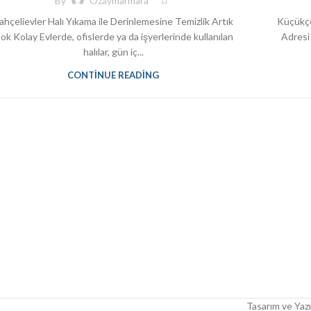
By
Ozaymarmara
ahçelievler Halı Yıkama ile Derinlemesine Temizlik Artık
Küçükçe
ok Kolay Evlerde, ofislerde ya da işyerlerinde kullanılan
Adresi 
halılar, gün iç...
CONTINUE READING
Tasarım ve Yazı